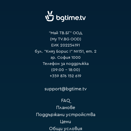
"Май ТВ.БГ" ООД
(My TV.BG OOD)
ЕИК 202254191
бул. "Княз Борис I" №151, ет. 2
гр. София 1000
Телефон за поддръжка
(09:00 – 18:00)
+359 876 152 619
support@bgtime.tv
FAQ
Планове
Поддържани устройства
Цени
Общи условия