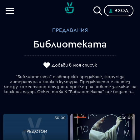
ВХОД
Телевизии
ПРЕДАВАНИЯ
Категории
Библиотеката
Планове
Добави в моя списък
"Библиотеката" е авторско предаване, форум за
литература и книжна култура. Предаването е синтез
между коментарно студио и преглед на новите заглавия на
книжния пазар. Освен това в "Библиотеката" ще бъдат представяни актуалните литературни и културни събития _ конкурси, награди, кампании, фестивали, панаири на книгата, четения. Предаването е структурирано около основен дебат в студиото. Темата на дебата е допълнително разработена и обогатена с репортажи, анкети или друг тип визуализирани проучвания и гледни точни. Във всеки брой на "Библиотеката" се представят основно 2 книги със събеседници. Целта на този подход е избраният начин на изображение да е в унисон с концепцията на предаването за литература. Наименованието на предаването се свързва с идеята да се открояват заглавията на книгите, които ще намерят своето място в библиотеката, съответно при читателя. В "Библиотеката" участници, коментатори и критици създават чрез ангажиран и динамичен диалог съвременна картина на литературния и културен живот у нас. Постоянна тема на "Библиотеката" е връзката между публичност и словесност, авторство и морал, литература и критика, пресъздадени в рубриките "Книга на седмицата", "60 секунди за една книга". "Библиотеката" е наследник на едноименното предаване от 2006 г. с автор и водещ Георги Тенев и последващото "Денят започва в библиотеката" с Андрей Захариев.
30:00
30:00
ПРЕДСТОИ