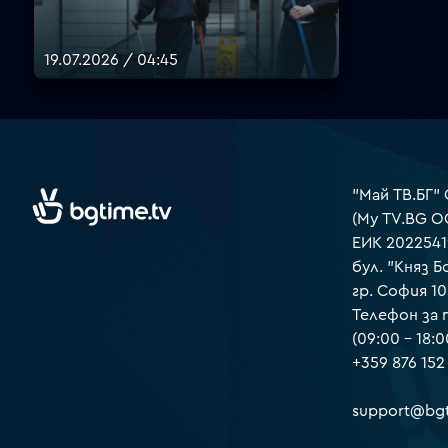
19.07.2026 / 04:45
"Май ТВ.БГ"
(My TV.BG O
ЕИК 2022541
бул. "Княз Б
гр. София 1
Телефон за
(09:00 – 18:0
+359 876 152
support@bgt