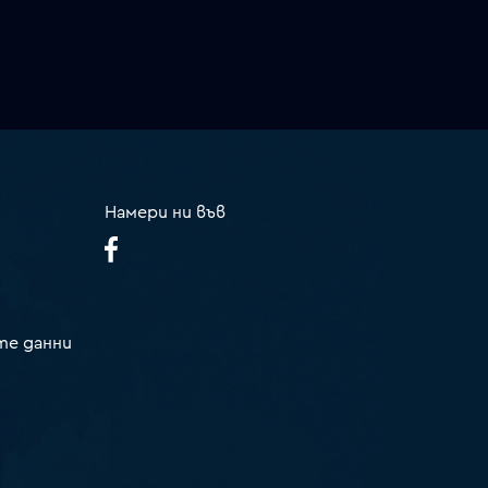
Намери ни във
те данни