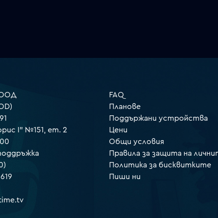
 ООД
FAQ
OD)
Планове
91
Поддържани устройства
орис I" №151, ет. 2
Цени
000
Общи условия
 поддръжка
Правила за защита на лични
0)
Политика за бисквитките
 619
Пиши ни
ime.tv