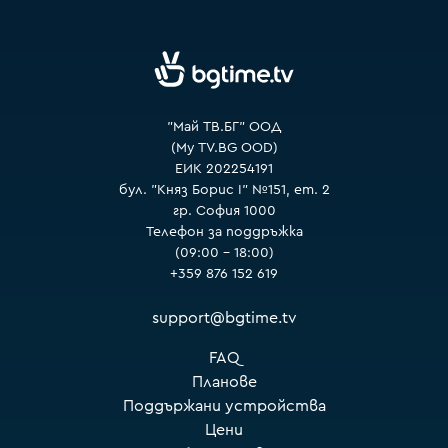
VOYO
"Май ТВ.БГ" ООД
(My TV.BG OOD)
ЕИК 202254191
бул. "Княз Борис I" №151, ет. 2
гр. София 1000
Телефон за поддръжка
(09:00 – 18:00)
+359 876 152 619
support@bgtime.tv
FAQ
Планове
Поддържани устройства
Цени