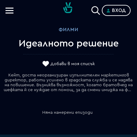
ВХОД
Телевизии
ФИЛМИ
Категории
Идеалното решение
Планове
Добави в моя списък
Кейт, доста неорганизиран изпълнителен маркетингов
директор, работи усилено в градската служба и се надява
на повишение. Възниква възможност, когато братовчед на
шефката й се нуждае от помощ, за да смени имиджа на фитнеса си в малък град. Оказва се, че в този град живее и баба й, а братовчедът е красивият Томас, който знае много за обученията и тренировките, но нищо за PR или социалните медии. Могат ли заедно да намерят идеалното решение и да накарат нещата да "се случат" не само за бизнеса, но и за любовта…
Няма намерени епизоди