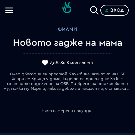
ВХОД
Телевизии
ФИЛМИ
Категории
Новото гадже на мама
Планове
Добави в моя списък
След двегодишен престой в чужбина, агентът на ФБР
Хенри се връща у дома, където се присъединява към
местното поделение на ФБР. По време на отсъствието
му, майка му Марти, някога дебела и нещастна, е станала стройна и жизнена, желана от мъже на всякаква възраст и жадно приветстваща тяхното внимание. Хенри не може да приеме "новата" си майка, обаче годеницата му Емили се наслаждава на свободното държане на бъдещата си свекърва. Тя насърчава скандалното поведение на Марти – в крайна сметка ако го имаш, покажи го!
Няма намерени епизоди