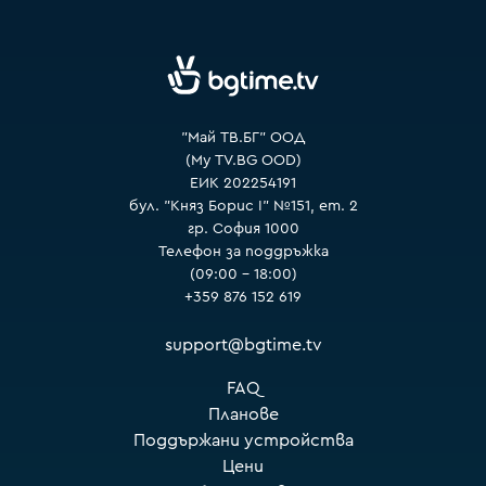
VOYO
"Май ТВ.БГ" ООД
(My TV.BG OOD)
ЕИК 202254191
бул. "Княз Борис I" №151, ет. 2
гр. София 1000
Телефон за поддръжка
(09:00 – 18:00)
+359 876 152 619
support@bgtime.tv
FAQ
Планове
Поддържани устройства
Цени