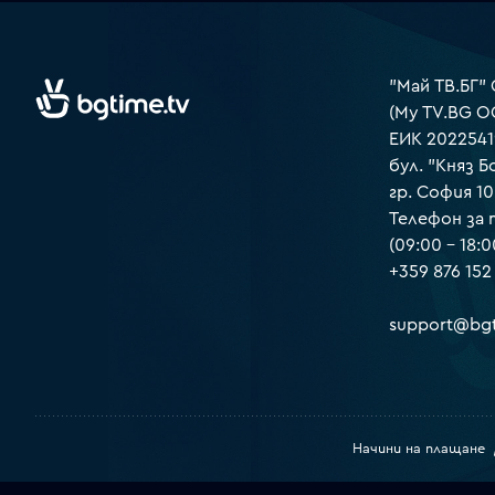
"Май ТВ.БГ"
(My TV.BG O
ЕИК 2022541
бул. "Княз Б
гр. София 1
Телефон за
(09:00 – 18:0
+359 876 152
support@bgt
Начини на плащане