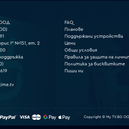
 ООД
FAQ
OD)
Планове
91
Поддържани устройства
орис I" №151, ет. 2
Цени
000
Общи условия
 поддръжка
Правила за защита на лични
0)
Политика за бисквитките
 619
Пиши ни
ime.tv
Copyright © My TV.BG OOD.