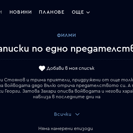
И
НОВИНИ
ПЛАНОВЕ
ОЩЕ
ФИЛМИ
аписки по едно предателст
Добави в моя списък
и Стоянов и трима приятели, придружени от още толк
на войводата дядо Вълю отрича предателството си. А 
жи Георги. Затова Захари описва войводата и негови х
навлиза в последните дни на
Всички
Няма намерени епизоди