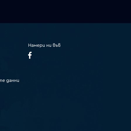
Намери ни във
те данни