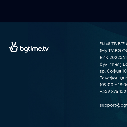
"Май ТВ.БГ"
(My TV.BG O
ЕИК 2022541
бул. "Княз Б
гр. София 1
Телефон за
(09:00 – 18:0
+359 876 152
support@bgt