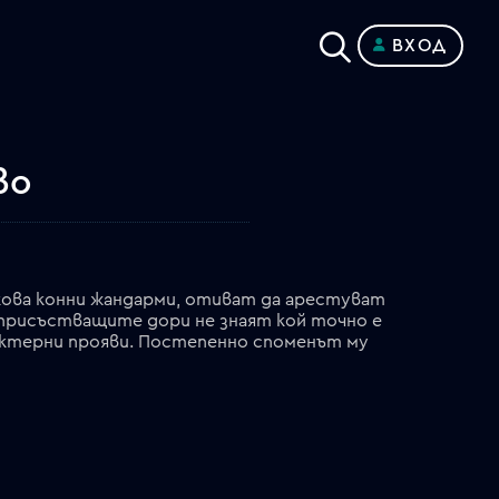
ВХОД
во
ова конни жандарми, отиват да арестуват
присъстващите дори не знаят кой точно е
арактерни прояви. Постепенно споменът му
Бенковски: първата среща с дядо Вълю, импулса у последния да стане свободен човек и постепенната промяна у него, за да се стигне до предателската клопка, в която четиримата бегълци се натъкват на турска пусия. Бенковски е убит. Единствено Захари се спасява. Жандармите се гласят да арестуват стареца, но Захари пожалва предателя, защото и у него е пресен споменът за робското битие. Дядо Вълю прави метани и пред новите господари...