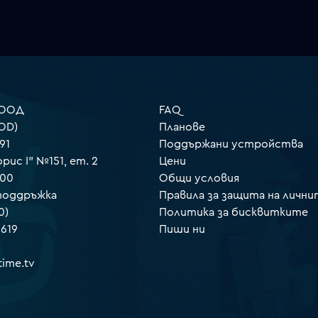
 ООД
FAQ
OD)
Планове
91
Поддържани устройства
орис I" №151, ет. 2
Цени
000
Общи условия
 поддръжка
Правила за защита на лични
0)
Политика за бисквитките
 619
Пиши ни
ime.tv