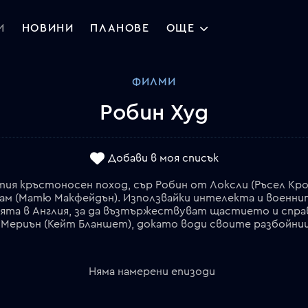
И
НОВИНИ
ПЛАНОВЕ
ОЩЕ
ФИЛМИ
Робин Худ
Добави в моя списък
ретия кръстоносен поход, сър Робин от Локсли (Ръсел Кр
м (Матю Макфейдън). Използвайки интелекта и военнит
ята в Англия, за да възтържествуват щастието и спра
Няма намерени епизоди