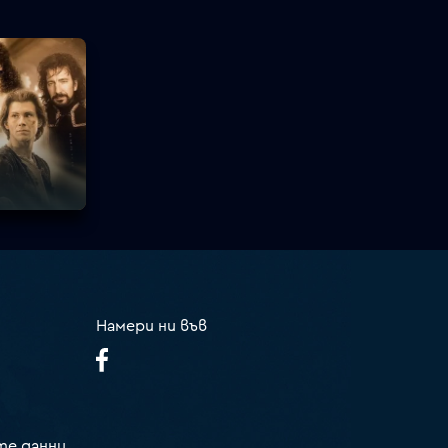
Намери ни във
те данни