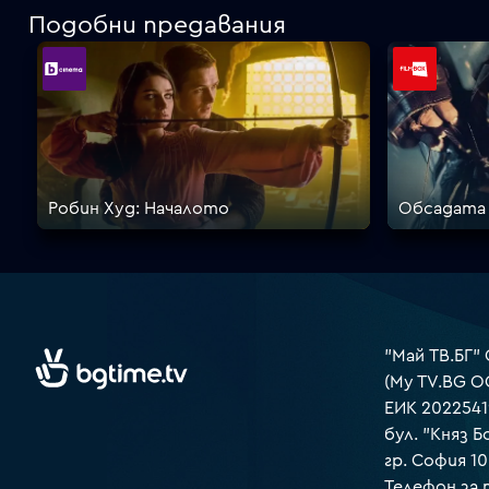
Подобни предавания
Робин Худ: Началото
Обсадата 
"Май ТВ.БГ"
(My TV.BG O
ЕИК 2022541
бул. "Княз Б
гр. София 1
Телефон за