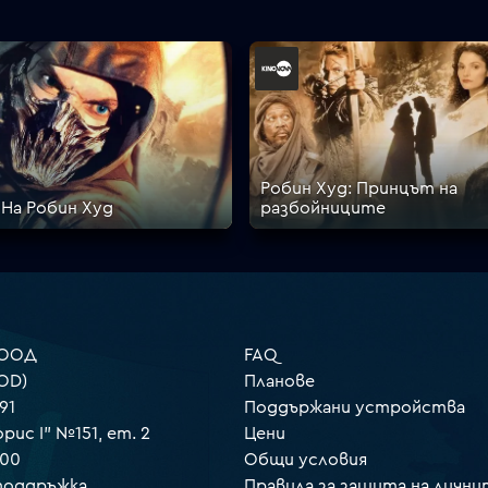
Робин Худ: Принцът на
На Робин Худ
разбойниците
 ООД
FAQ
OD)
Планове
91
Поддържани устройства
орис I" №151, ет. 2
Цени
000
Общи условия
 поддръжка
Правила за защита на лични