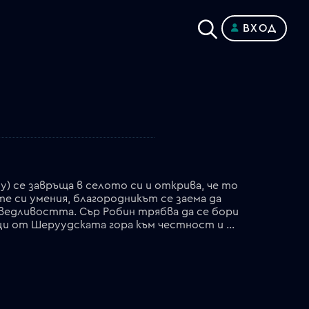
ВХОД
оу) се завръща в селото си и открива, че то
е си умения, благородникът се заема да
ведливостта. Сър Робин трябва да се бори
и за любовта за наскоро овдовялата лейди Мериън (Кейт Бланшет), докато води своите разбойници от Шеруудската гора към честност и победа.