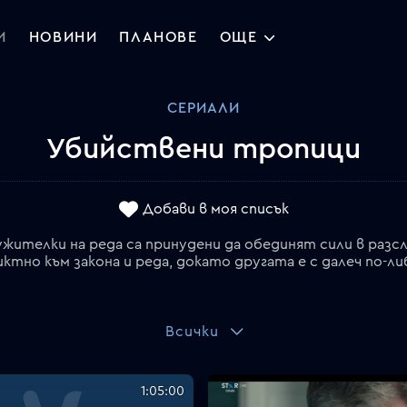
И
НОВИНИ
ПЛАНОВЕ
ОЩЕ
СЕРИАЛИ
Убийствени тропици
Добави в моя списък
жителки на реда са принудени да обединят сили в раз
ктно към закона и реда, докато другата е с далеч по-ли
Всички
1:05:00