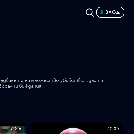
ВХОД
следването на множество убийства. Едната
берални виждания.
60:00
60:00