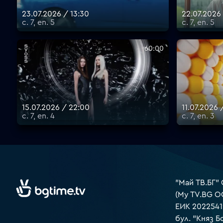
23.07.2026 / 13:30
22.07.2026
с. 7, еп. 5
с. 7, еп. 5
60:00
15.07.2026 / 22:00
11.07.2026 
с. 7, еп. 4
с. 7, еп. 3
"Май ТВ.БГ"
(My TV.BG O
ЕИК 2022541
бул. "Княз Б