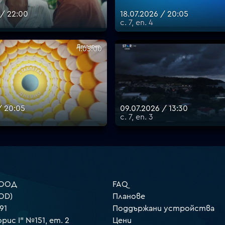
 / 22:00
18.07.2026 / 20:05
с. 7, еп. 4
1:05:00
/ 20:05
09.07.2026 / 13:30
с. 7, еп. 3
 ООД
FAQ
OD)
Планове
91
Поддържани устройства
орис I" №151, ет. 2
Цени