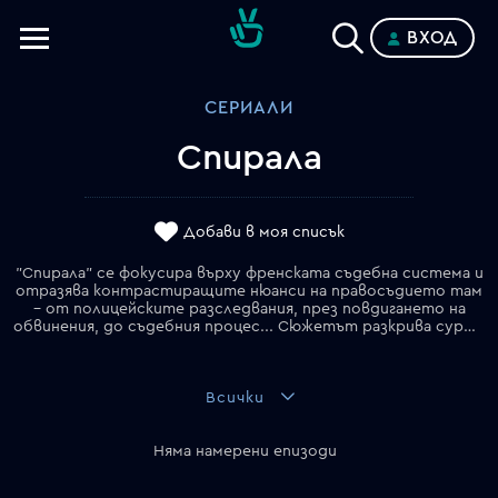
ВХОД
Телевизии
СЕРИАЛИ
Категории
Спирала
Планове
Добави в моя списък
"Спирала" се фокусира върху френската съдебна система и
отразява контрастиращите нюанси на правосъдието там
– от полицейските разследвания, през повдигането на
обвинения, до съдебния процес... Сюжетът разкрива суровата реалност на Париж през погледа на детективи, съдии и адвокати, които ежедневно се сблъскват с престъпления, тероризъм и мрежи за трафик на хора. Те трябва да се борят не само с дълбоко вкоренената корупция във Франция, но и със собствените си демони, които ги изправят пред тежки морални дилеми.
Всички
Няма намерени епизоди