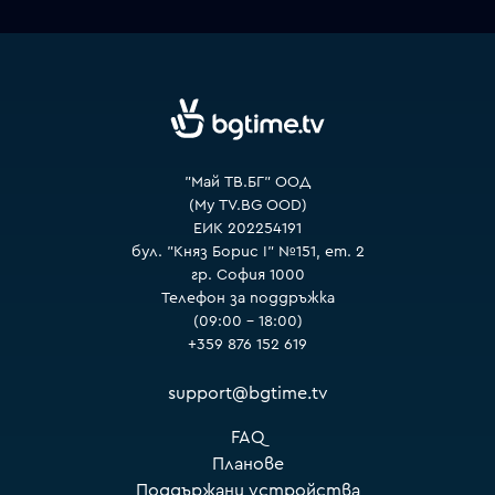
VOYO
"Май ТВ.БГ" ООД
(My TV.BG OOD)
ЕИК 202254191
бул. "Княз Борис I" №151, ет. 2
гр. София 1000
Телефон за поддръжка
(09:00 – 18:00)
+359 876 152 619
support@bgtime.tv
FAQ
Планове
Поддържани устройства