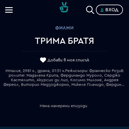
ВХОД
Телевизии
ФИЛМИ
Категории
ТРИМА БРАТЯ
Планове
Добави в моя списък
Италия, 2981 г., драма, 01:51 ч.Режисьори: Франческо РозиВ
ролите: Мадалена Крипа, Фердинандо Муроло, Серджо
Кастелито, Акурсио ди Лио, Косимо Милоне, Андрея
Фереол, Виторио Медзоджорно, Микеле Плачидо, Фердинандо Греко
Няма намерени епизоди