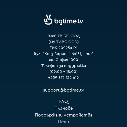
VOYO
"Май ТВ.БГ" ООД
(My TV.BG OOD)
ЕИК 202254191
бул. "Княз Борис I" №151, ет. 2
гр. София 1000
Телефон за поддръжка
(09:00 – 18:00)
+359 876 152 619
support@bgtime.tv
FAQ
Планове
Поддържани устройства
Цени