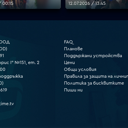
/ 00:15
12.07.2026 / 13:45
 ООД
FAQ
OD)
Планове
91
Поддържани устройства
орис I" №151, ет. 2
Цени
000
Общи условия
 поддръжка
Правила за защита на лични
0)
Политика за бисквитките
 619
Пиши ни
ime.tv