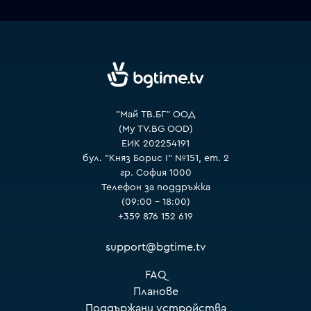
VOYO
"Май ТВ.БГ" ООД
(My TV.BG OOD)
ЕИК 202254191
бул. "Княз Борис I" №151, ет. 2
гр. София 1000
Телефон за поддръжка
(09:00 – 18:00)
+359 876 152 619
support@bgtime.tv
FAQ
Планове
Поддържани устройства