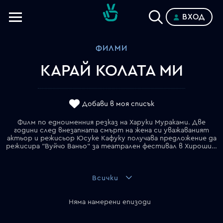
ВХОД
Телевизии
ФИЛМИ
Категории
КАРАЙ КОЛАТА МИ
Планове
Добави в моя списък
Филм по едноименния резказ на Харуки Мураками. Две
години след внезапната смърт на жена си уважаваният
актьор и режисьор Юсуке Кафуку получава предложение да
режисира "Вуйчо Ваньо" за театрален фестивал в Хирошима. Организаторите изискват от състезаващите се режисьори да карат колите си не сами, а с наети от тях шофьори. Юсуке наема странната Мисаки Уатари. Така започва тяхното пътешествие през Япония, което става причина за интересни и понякога забавни случки. Тя е необщителна жена, която кара любимия му червен Сааб 900. Принуден да се изправи пред болезнени истории от миналото с помощта на своята шофьорка Юсуке разгадава тайните, останали в живота му след неочакваната смърт на жена му. Пътешествието трябва да му помогне да приеме загубата, но е търсене на мир и любов.
Всички
Няма намерени епизоди