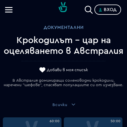
ВХОД
Телевизии
ДОКУМЕНТАЛНИ
Категории
Крокодилът - цар на
Планове
оцеляването в Австралия
Добави в моя списък
В Австралия доминиращи соленоводни крокодили,
наречени "шефове", спасяват популациите си от изчезване.
Всички
60:00
50:00