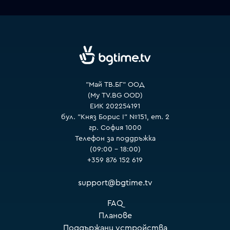
VOYO
"Май ТВ.БГ" ООД
(My TV.BG OOD)
ЕИК 202254191
бул. "Княз Борис I" №151, ет. 2
гр. София 1000
Телефон за поддръжка
(09:00 – 18:00)
+359 876 152 619
support@bgtime.tv
FAQ
Планове
Поддържани устройства