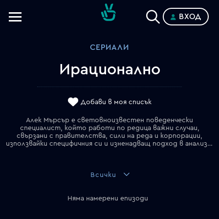
ВХОД
Телевизии
СЕРИАЛИ
Категории
Ирационално
Планове
Добави в моя списък
Алек Мърсър е световноизвестен поведенчески
специалист, който работи по редица важни случаи,
свързани с правителства, сили на реда и корпорации,
използвайки специфичния си и изненадващ подход в анализа на човешкото поведение.
Всички
Няма намерени епизоди