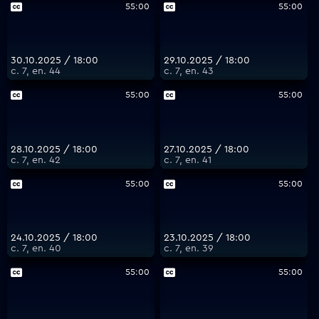
55:00
55:00
30.10.2025 / 18:00
29.10.2025 / 18:00
с. 7, еп. 44
с. 7, еп. 43
55:00
55:00
28.10.2025 / 18:00
27.10.2025 / 18:00
с. 7, еп. 42
с. 7, еп. 41
55:00
55:00
24.10.2025 / 18:00
23.10.2025 / 18:00
с. 7, еп. 40
с. 7, еп. 39
55:00
55:00