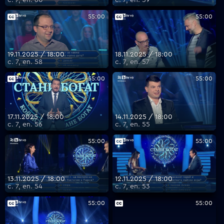
55:00
55:00
19.11.2025 / 18:00
18.11.2025 / 18:00
с. 7, еп. 58
с. 7, еп. 57
55:00
55:00
17.11.2025 / 18:00
14.11.2025 / 18:00
с. 7, еп. 56
с. 7, еп. 55
55:00
55:00
13.11.2025 / 18:00
12.11.2025 / 18:00
с. 7, еп. 54
с. 7, еп. 53
55:00
55:00