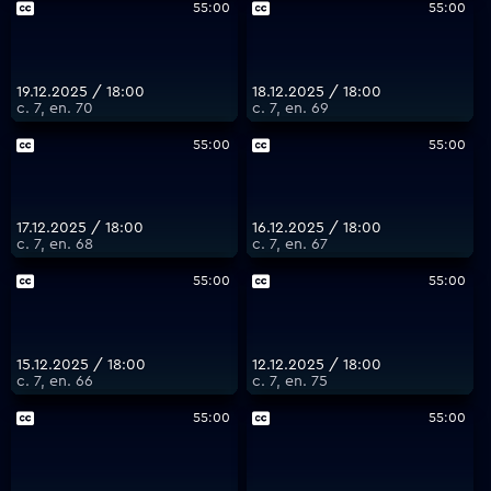
55:00
55:00
19.12.2025 / 18:00
18.12.2025 / 18:00
с. 7, еп. 70
с. 7, еп. 69
55:00
55:00
17.12.2025 / 18:00
16.12.2025 / 18:00
с. 7, еп. 68
с. 7, еп. 67
55:00
55:00
15.12.2025 / 18:00
12.12.2025 / 18:00
с. 7, еп. 66
с. 7, еп. 75
55:00
55:00