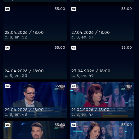
55:00
55:00
28.04.2026 / 18:00
27.04.2026 / 18:00
с. 8, еп. 52
с. 8, еп. 51
55:00
55:00
24.04.2026 / 18:00
23.04.2026 / 18:00
с. 8, еп. 50
с. 8, еп. 49
55:00
55:00
22.04.2026 / 18:00
21.04.2026 / 18:00
с. 8, еп. 48
с. 8, еп. 47
55:00
55:00