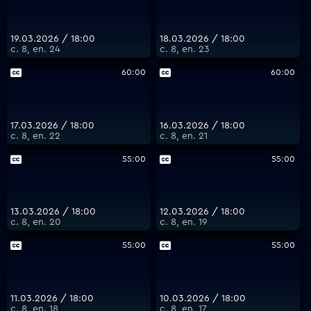
19.03.2026 / 18:00
18.03.2026 / 18:00
с. 8, еп. 24
с. 8, еп. 23
60:00
60:00
17.03.2026 / 18:00
16.03.2026 / 18:00
с. 8, еп. 22
с. 8, еп. 21
55:00
55:00
13.03.2026 / 18:00
12.03.2026 / 18:00
с. 8, еп. 20
с. 8, еп. 19
55:00
55:00
11.03.2026 / 18:00
10.03.2026 / 18:00
с. 8, еп. 18
с. 8, еп. 17