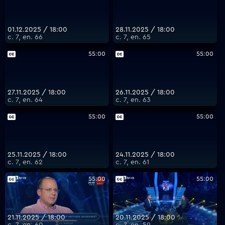
01.12.2025 / 18:00
28.11.2025 / 18:00
с. 7, еп. 66
с. 7, еп. 65
55:00
55:00
27.11.2025 / 18:00
26.11.2025 / 18:00
с. 7, еп. 64
с. 7, еп. 63
55:00
55:00
25.11.2025 / 18:00
24.11.2025 / 18:00
с. 7, еп. 62
с. 7, еп. 61
55:00
55:00
21.11.2025 / 18:00
20.11.2025 / 18:00
с. 7, еп. 60
с. 7, еп. 59