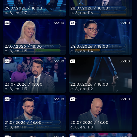
29.07.2026 / 18:00
28.07.2026 / 18:00
с. 8, еп. 117
с. 8, еп. 116
55:00
55:00
27.07.2026 / 18:00
24.07.2026 / 18:00
с. 8, еп. 115
с. 8, еп. 114
55:00
55:00
23.07.2026 / 18:00
22.07.2026 / 18:00
с. 8, еп. 113
с. 8, еп. 112
55:00
55:00
21.07.2026 / 18:00
20.07.2026 / 18:00
с. 8, еп. 111
с. 8, еп. 110