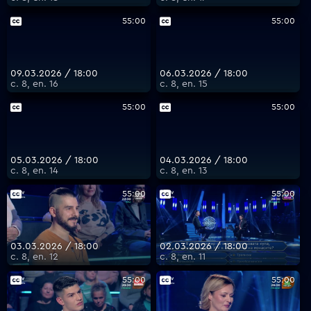
55:00
55:00
09.03.2026 / 18:00
06.03.2026 / 18:00
с. 8, еп. 16
с. 8, еп. 15
55:00
55:00
05.03.2026 / 18:00
04.03.2026 / 18:00
с. 8, еп. 14
с. 8, еп. 13
55:00
55:00
03.03.2026 / 18:00
02.03.2026 / 18:00
с. 8, еп. 12
с. 8, еп. 11
55:00
55:00