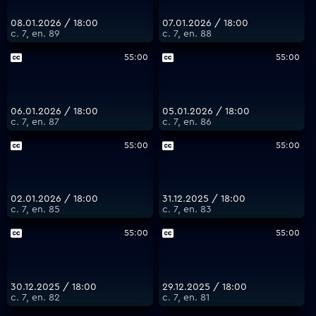
08.01.2026 / 18:00
07.01.2026 / 18:00
с. 7, еп. 89
с. 7, еп. 88
55:00
55:00
06.01.2026 / 18:00
05.01.2026 / 18:00
с. 7, еп. 87
с. 7, еп. 86
55:00
55:00
02.01.2026 / 18:00
31.12.2025 / 18:00
с. 7, еп. 85
с. 7, еп. 83
55:00
55:00
30.12.2025 / 18:00
29.12.2025 / 18:00
с. 7, еп. 82
с. 7, еп. 81