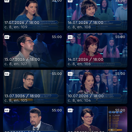
55:00
55:00
17.07.2026 / 18:00
16.07.2026 / 18:00
с. 8, еп. 109
с. 8, еп. 108
55:00
55:00
15.07.2026 / 18:00
14.07.2026 / 18:00
с. 8, еп. 107
с. 8, еп. 106
55:00
55:00
13.07.2026 / 18:00
10.07.2026 / 18:00
с. 8, еп. 105
с. 8, еп. 104
55:00
55:00