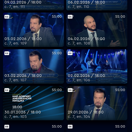
09.02.2026 / 18:00
06.02.2026 / 18:00
с. 7, еп. 111
с. 7, еп. 110
55:00
55:00
05.02.2026 / 18:00
04.02.2026 / 18:00
с. 7, еп. 109
с. 7, еп. 108
55:00
55:00
03.02.2026 / 18:00
02.02.2026 / 18:00
с. 7, еп. 107
с. 7, еп. 106
55:00
55:00
30.01.2026 / 18:00
29.01.2026 / 18:00
с. 7, еп. 105
с. 7, еп. 104
55:00
55:00