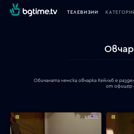
ТЕЛЕВИЗИИ
КАТЕГОРИ
Овчар
Обичаната немска овчарка Кейлъб е разде
от офицер о
1:35:00