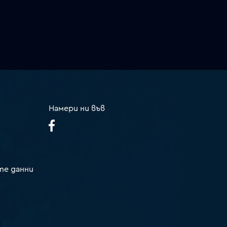
Намери ни във
те данни