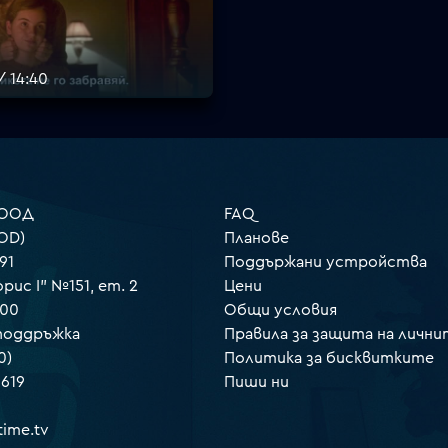
/ 14:40
 ООД
FAQ
OD)
Планове
91
Поддържани устройства
орис I" №151, ет. 2
Цени
000
Общи условия
 поддръжка
Правила за защита на лични
0)
Политика за бисквитките
 619
Пиши ни
ime.tv