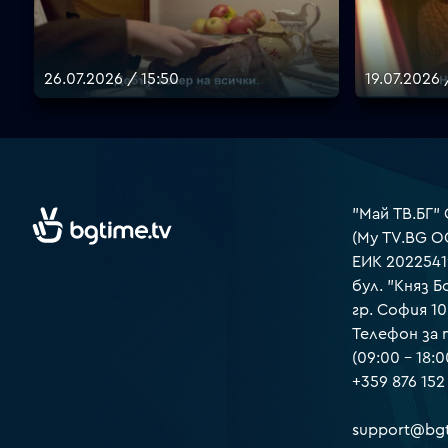
26.07.2026 / 15:50
19.07.2026 
"Май ТВ.БГ"
(My TV.BG O
ЕИК 2022541
бул. "Княз Б
гр. София 1
Телефон за
(09:00 – 18:0
+359 876 152
support@bgt