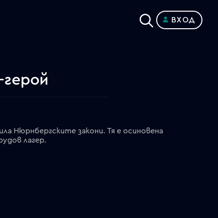
ВХОД
-герой
ила Нюрнбергските закони. Тя е осиновена
рудов лагер.