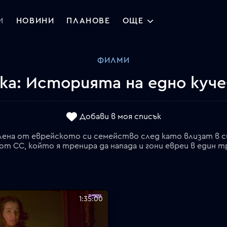
И
НОВИНИ
ПЛАНОВЕ
ОЩЕ
ФИЛМИ
ка: Историята на едно куче
Добави в моя списък
лена от еврейското си семейство след като влизат в с
т СС, който я тренира да напада и гони евреи в един т
1:35:00