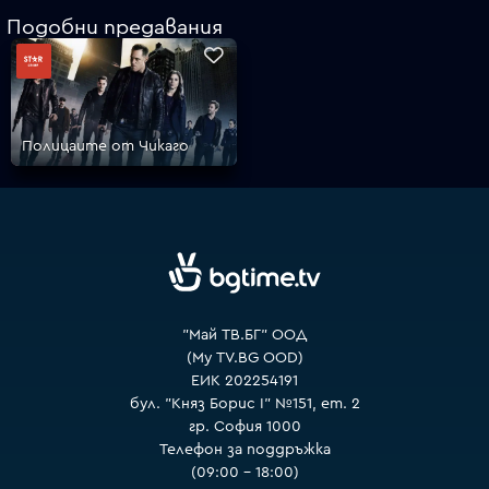
Подобни предавания
VOYO
Полицаите от Чикаго
"Май ТВ.БГ" ООД
(My TV.BG OOD)
ЕИК 202254191
бул. "Княз Борис I" №151, ет. 2
гр. София 1000
Телефон за поддръжка
(09:00 – 18:00)