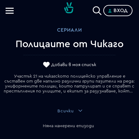
ВХОД
Телевизии
СЕРИАЛИ
Категории
Полицаите от Чикаго
Планове
Добави в моя списък
Участък 21 на чикагското полицейско управление е
съставен от две напълно различни групи пазители на реда:
униформените полицаи, които патрулират и се справят с
престъпления по улиците, и екипът за разузнаване, който се бори с големите престъпления на града като организираната престъпност, трафика на наркотици и високопрофилните убийства. Но и за уличните полицаи, които мечтаят да се издигнат, и за членовете на вече елитния екип, животът на всеки полицай е всекидневно предизвикателство. Начело на екипа за разузнаване е сержант Ханк Войт, който не е против заобикалянето на закона при желанието за постигане на правосъдие. Изискващ и корав, Войт приема в своя отряд само тези, които могат да се справят с напрежението на улицата и тежкия му нрав. Един от избраните е детектив Антонио Доусън (Джон Седа), който въпреки лошото минало с шефа си, има амбицията да оглави екипа за разузнаване. Между двамата възниква противоборство, което ще има изненадващи последици… Ако това означава да се изправя срещу Войт всеки ден, той няма да се откаже.
Всички
Няма намерени епизоди