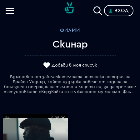
ВХОД
Телевизии
ФИЛМИ
Категории
Скинар
Планове
Добави в моя списък
Вдъхновен от забележителната истинска история на
Брайън Уиднър, който издържа повече от година на
болезнени операции на тялото и лицето си, за да премахне
татуировките свързвайки го с ужасното му минало. Филмът проследява живота на млад мъж, който е отгледан от скинари и известен сред почитателите на "Бялото превъзходство". Неговият живот поема неочакван обрат, когато той обръща гръб на омразата и насилието, за да промени живота си с помощта на чернокож активист и жената, която обича.
2:05:00