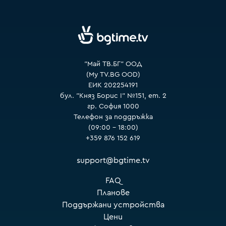
VOYO
"Май ТВ.БГ" ООД
(My TV.BG OOD)
ЕИК 202254191
бул. "Княз Борис I" №151, ет. 2
гр. София 1000
Телефон за поддръжка
(09:00 – 18:00)
+359 876 152 619
support@bgtime.tv
FAQ
Планове
Поддържани устройства
Цени