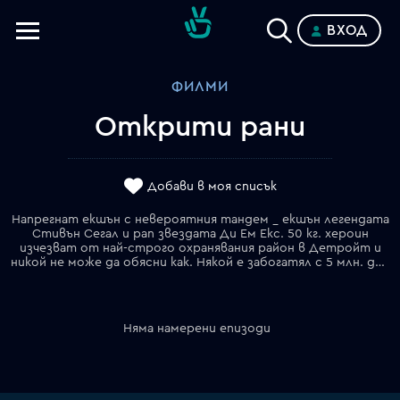
ВХОД
Телевизии
ФИЛМИ
Категории
Открити рани
Планове
Добави в моя списък
Напрегнат екшън с невероятния тандем _ екшън легендата
Стивън Сегал и рап звездата Ди Ем Екс. 50 кг. хероин
изчезват от най-строго охранявания район в Детройт и
никой не може да обясни как. Някой е забогатял с 5 млн. долара _ може би някой с униформа. За Латрел Уокър _ купувачът на стоката, случката провокира въпрос: дали всички ченгета са корумпирани? Но когато пътищата му се пресичат с Орин Бойд, той разбира, че нищо не е такова, каквото изглежда _ дори законът. Своенравният детектив Бойд е преместен в участъка в най-престъпния район. За нула време той попада по следите на вътрешна наркосделка. И единственият, който може да помогне да открие истината, съвсем не е ченге...
Няма намерени епизоди