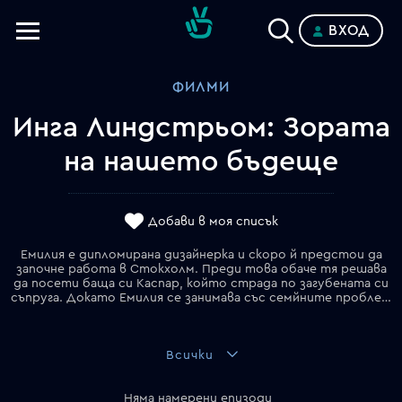
ВХОД
Телевизии
ФИЛМИ
Категории
Инга Линдстрьом: Зората
Планове
на нашето бъдеще
Добави в моя списък
Емилия е дипломирана дизайнерка и скоро й предстои да
започне работа в Стокхолм. Преди това обаче тя решава
да посети баща си Каспар, който страда по загубената си
съпруга. Докато Емилия се занимава със семйните проблеми, тя среща симпатичния Виктор, който гостува на брат си...
Всички
Няма намерени епизоди