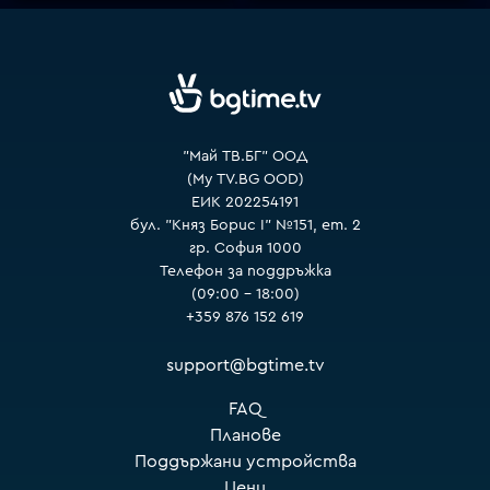
VOYO
"Май ТВ.БГ" ООД
(My TV.BG OOD)
ЕИК 202254191
бул. "Княз Борис I" №151, ет. 2
гр. София 1000
Телефон за поддръжка
(09:00 – 18:00)
+359 876 152 619
support@bgtime.tv
FAQ
Планове
Поддържани устройства
Цени