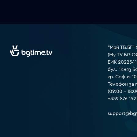
"Май ТВ.БГ"
(My TV.BG O
ЕИК 2022541
бул. "Княз Б
гр. София 1
Телефон за
(09:00 – 18:0
+359 876 152
support@bgt