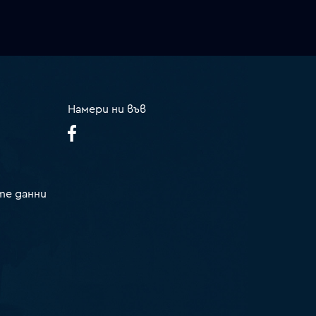
Намери ни във
те данни