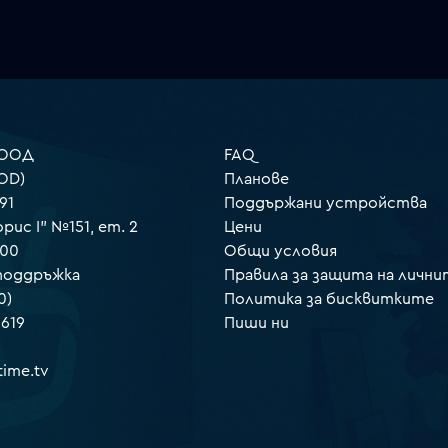
 ООД
FAQ
OD)
Планове
91
Поддържани устройства
орис I" №151, ет. 2
Цени
000
Общи условия
 поддръжка
Правила за защита на лични
0)
Политика за бисквитките
 619
Пиши ни
ime.tv