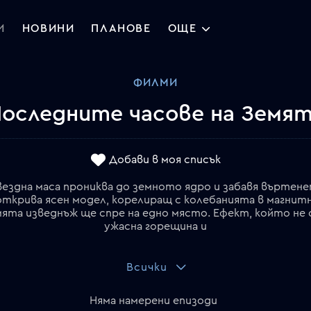
И
НОВИНИ
ПЛАНОВЕ
ОЩЕ
ФИЛМИ
оследните часове на Земя
Добави в моя списък
здна маса прониква до земното ядро и забавя въртене
крива ясен модел, корелиращ с колебанията в магнит
мята изведнъж ще спре на едно място. Ефект, който не 
ужасна горещина и
Всички
Няма намерени епизоди