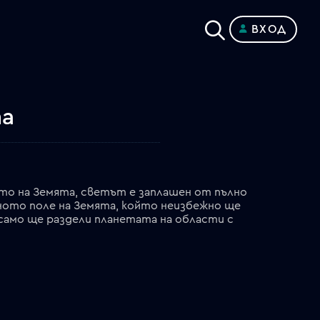
ВХОД
та
то на Земята, светът е заплашен от пълно
ното поле на Земята, който неизбежно ще
само ще раздели планетата на области с
екстремен студ, но и ще унищожи земни маси, тъй като все още движещата се атмосфера ще помете всичко, което не е закотвено до твърда скала. Дали това ще бъдат последните часове на Земята?