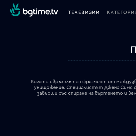
ТЕЛЕВИЗИИ
КАТЕГОРИ
П
Когато свръхплътен фрагмент от междузве
унищожение. Специалистът Джена Симс от
завърши със спиране на въртенето и Зе