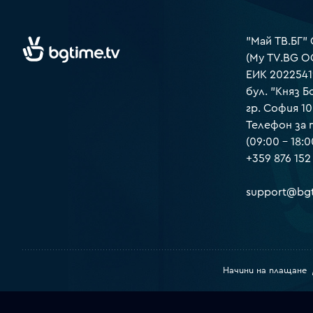
"Май ТВ.БГ"
(My TV.BG O
ЕИК 2022541
бул. "Княз Б
гр. София 1
Телефон за
(09:00 – 18:0
+359 876 152
support@bgt
Начини на плащане