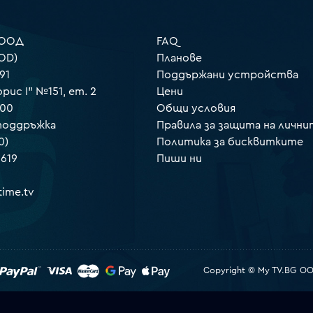
 ООД
FAQ
OD)
Планове
91
Поддържани устройства
орис I" №151, ет. 2
Цени
000
Общи условия
 поддръжка
Правила за защита на лични
0)
Политика за бисквитките
 619
Пиши ни
ime.tv
Copyright © My TV.BG OOD.