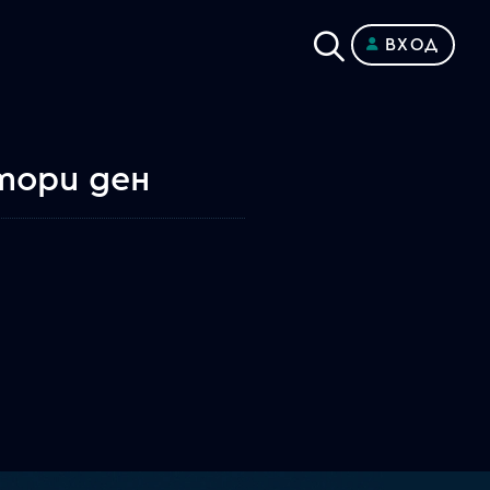
ВХОД
тори ден