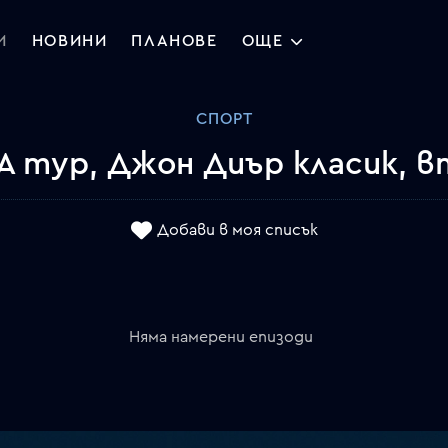
И
НОВИНИ
ПЛАНОВЕ
ОЩЕ
СПОРТ
GA тур, Джон Диър класик, в
Добави в моя списък
Няма намерени епизоди