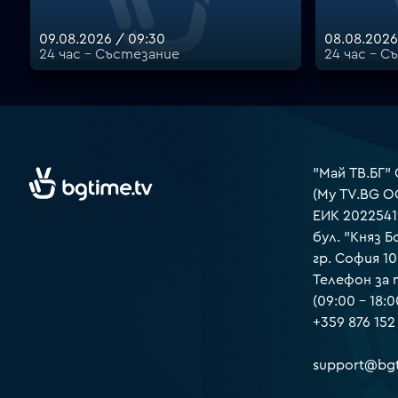
09.08.2026 / 09:30
08.08.2026
24 час - Състезание
24 час - С
"Май ТВ.БГ"
(My TV.BG O
ЕИК 2022541
бул. "Княз Б
гр. София 1
Телефон за
(09:00 – 18:0
+359 876 152
support@bgt