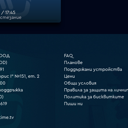
 / 17:45
ъстезание
 ООД
FAQ
OD)
Планове
91
Поддържани устройства
орис I" №151, ет. 2
Цени
000
Общи условия
 поддръжка
Правила за защита на лични
0)
Политика за бисквитките
 619
Пиши ни
ime.tv