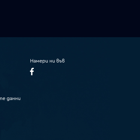
Намери ни във
те данни