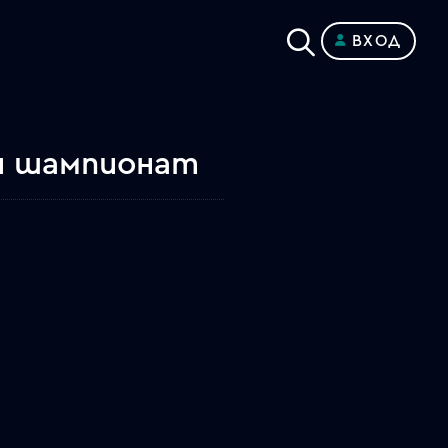
ВХОД
ен шампионат