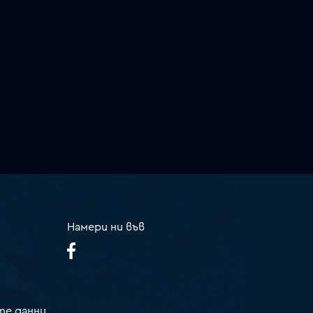
Намери ни във
те данни