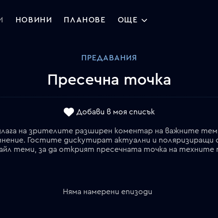
И
НОВИНИ
ПЛАНОВЕ
ОЩЕ
ПРЕДАВАНИЯ
Пресечна точка
Добави в моя списък
ага на зрителите разширен коментар на важните теми 
 мнение. Гостите дискутират актуални и поляризиращи
йл теми, за да открият пресечната точка на техните 
Няма намерени епизоди