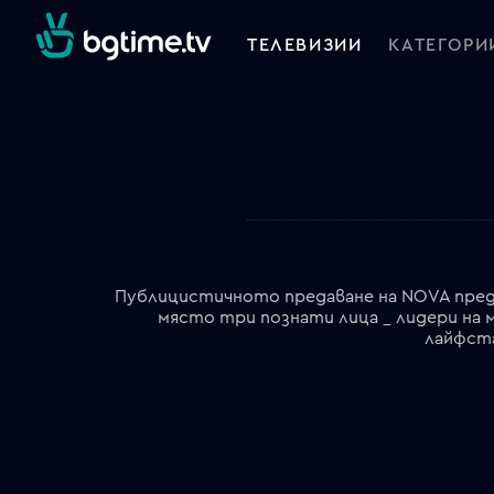
ТЕЛЕВИЗИИ
КАТЕГОРИ
Публицистичното предаване на NOVA предл
място три познати лица _ лидери на
лайфста