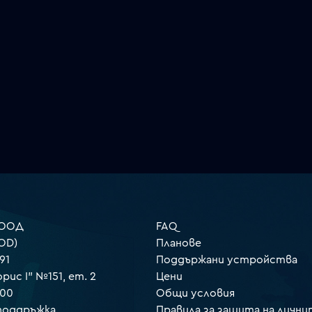
 ООД
FAQ
OD)
Планове
91
Поддържани устройства
орис I" №151, ет. 2
Цени
000
Общи условия
 поддръжка
Правила за защита на лични