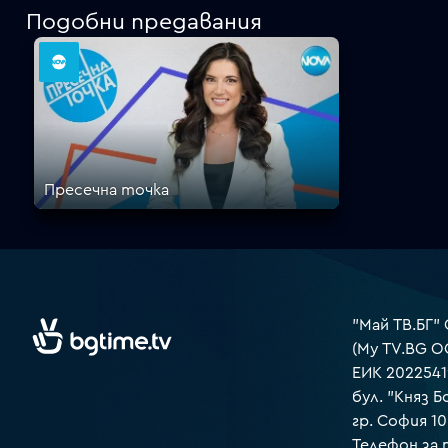
Подобни предавания
Пресечна точка
"Май ТВ.БГ"
(My TV.BG O
ЕИК 2022541
бул. "Княз Б
гр. София 1
Телефон за