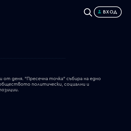
ВХОД
от деня. "Пресечна точка" събира на едно
 обществото политически, социални и
позиции.