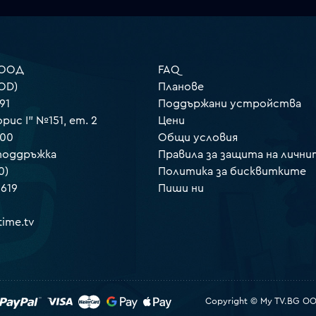
 ООД
FAQ
OD)
Планове
91
Поддържани устройства
орис I" №151, ет. 2
Цени
000
Общи условия
 поддръжка
Правила за защита на лични
0)
Политика за бисквитките
 619
Пиши ни
ime.tv
Copyright © My TV.BG OOD.