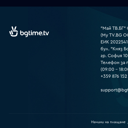
"Май ТВ.БГ"
(My TV.BG O
ЕИК 2022541
бул. "Княз Б
гр. София 1
Телефон за
(09:00 – 18:0
+359 876 152
support@bgt
Начини на плащане