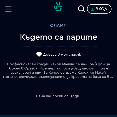
ВХОД
Телевизии
ФИЛМИ
Категории
Където са парите
Планове
Добави в моя списък
Професионален крадец Хенри Манинг се намира в дом за
болни в Орегон. Претърпял поразяващ инсулт, той е
парализиран и ням. За Хенри се грижи Карол Ан Макей _
момиче, спечелило състезанието за красота на бала си в гимназията и омъжило се за своето гадже Уейн, първенецът на футболния отбор в гимназията. Дните й на ухажване и вълшебство вече са одавна зад гърба й. Карол Ан подозира, че Хенри всъщност не е толкова болен, за колкото се представя. Тя се опитва да го възбуди, като му сяда редовно в скута, но не успява. Преубедена, че Хенри се преструва, тя решава да го подложи на най-суровия тест _ да избута Хенри от инвалидната му количка от пристана, пришпорвайки го да изплува или да умре. Предпочитайки този дом за болни вместо някой затвор, Хенри е практикувал йога с цел да се научи как да имитира симптомите на инфаркт. Най-накрая разобличен, Хенри най-накрая си позволява да ходи и да говори. Съвсем скоро той се озовава на по питие с Карол Ан и нейното гадже, Уейн, в местния бар, където той ги нахъсва да му бъдат партньори в последния и най-грандьозния му обир досега. Жадна за приключение, Карол Ан се съласява, но нещата не се получават толкова лесно, колкото тя очакваше...
Няма намерени епизоди