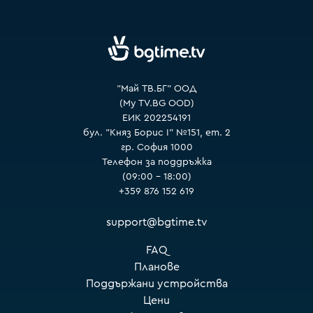
VOYO
"Май ТВ.БГ" ООД
(My TV.BG OOD)
ЕИК 202254191
бул. "Княз Борис I" №151, ет. 2
гр. София 1000
Телефон за поддръжка
(09:00 – 18:00)
+359 876 152 619
support@bgtime.tv
FAQ
Планове
Поддържани устройства
Цени