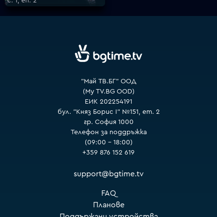
с. 1, еп. 2
VOYO
"Май ТВ.БГ" ООД
(My TV.BG OOD)
ЕИК 202254191
бул. "Княз Борис I" №151, ет. 2
гр. София 1000
Телефон за поддръжка
(09:00 – 18:00)
+359 876 152 619
support@bgtime.tv
FAQ
Планове
Поддържани устройства