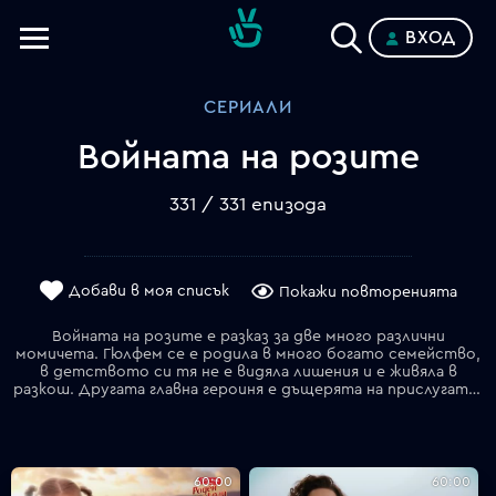
ВХОД
Телевизии
СЕРИАЛИ
Категории
Войната на розите
Планове
331 / 331 епизода
Добави в моя списък
Покажи повторенията
Войната на розите е разказ за две много различни
момичета. Гюлфем се е родила в много богато семейство,
в детството си тя не е видяла лишения и е живяла в
разкош. Другата главна героиня е дъщерята на прислугата Гюлру. Двете момичета са почти на една възраст и като малки са общували и са били приятелки. Бащата на Гюлру,,много я обича и и желае щастие и благополучие, но не може да и даде нищо освен безграничната бащина любов. Това е историята на живота на тези две момичета, за пътя им в живота и в любовта и изпълват историята на този сериал с особен смисъл. Сериала Войната на розите дава отговор на много въпроси главния от които е, че не в парите е щастието и любовта не се купува с никакви богатства.
60:00
60:00