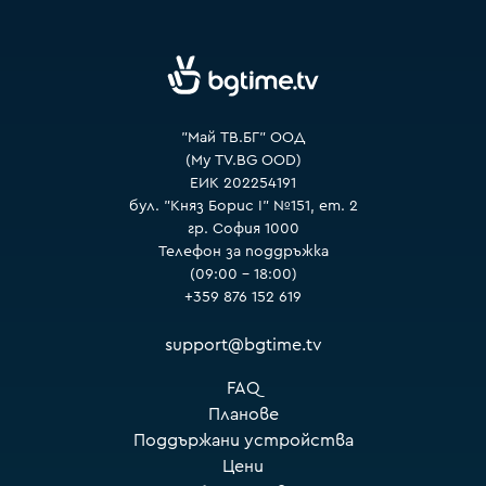
VOYO
"Май ТВ.БГ" ООД
(My TV.BG OOD)
ЕИК 202254191
бул. "Княз Борис I" №151, ет. 2
гр. София 1000
Телефон за поддръжка
(09:00 – 18:00)
+359 876 152 619
support@bgtime.tv
FAQ
Планове
Поддържани устройства
Цени