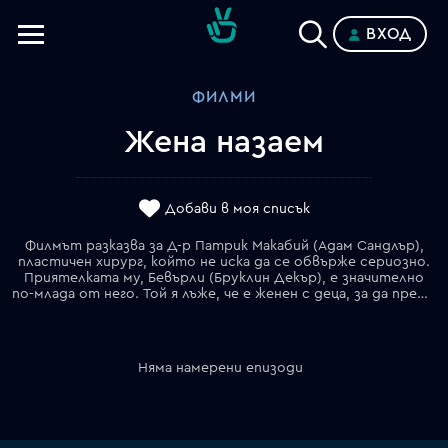
ВХОД
Телевизии
ФИЛМИ
Категории
Жена назаем
Планове
Добави в моя списък
Филмът разказва за Д-р Патрик Макабий (Адам Сандлър),
пластичен хирург, който не иска да се обвърже сериозно.
Приятелката му, Бевърли (Бруклин Декър), е значително
по-млада от него. Той я лъже, че е женен с деца, за да предотврати по-сериозна връзка между тях. Но когато младата Бевърли се усъмнява в искреността му и заплашва да го напусне, Патрик е длъжен да намери изход и моли своя колежката, Катрин Палмър (Дженифър Анистън), да се преструва, че наистина е негова съпруга...
Няма намерени епизоди