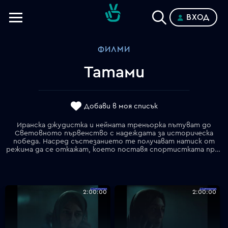
ВХОД
Телевизии
ФИЛМИ
Категории
Татами
Планове
Добави в моя списък
Иранска джудистка и нейната треньорка пътуват до
Световното първенство с надеждата за историческа
победа. Насред състезанието те получават натиск от
режима да се откажат, което поставя спортистката пред драматичен избор между подчинение и борба за мечтаното злато.
2:00:00
2:00:00