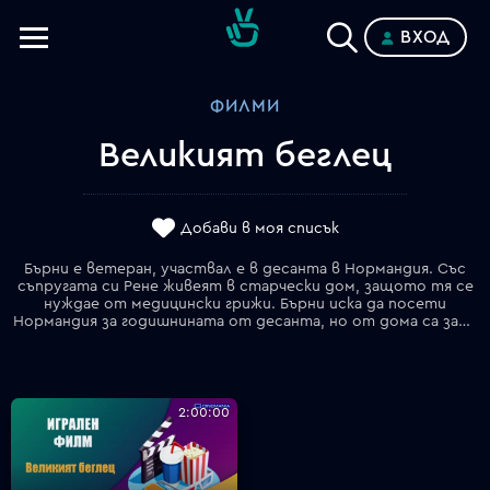
ВХОД
Телевизии
ФИЛМИ
Категории
Великият беглец
Планове
Добави в моя списък
Бърни е ветеран, участвал е в десанта в Нормандия. Със
съпругата си Рене живеят в старчески дом, защото тя се
нуждае от медицински грижи. Бърни иска да посети
Нормандия за годишнината от десанта, но от дома са закъснели със заявките за организиран транспорт. Рене го окуражава да тръгне сам и той наистина потегля, без да се обади на други хора. Отсъствието му буди тревога в служителите на дома и подават сигнал за издирването му. Скоро става известен като "Великият беглец". Завръщайки се в дома, при "своето момиче" най-после споделя горчивината по изгубен приятел на фронта, за чиято смърт чувства вина. Филм за силата на човешкия дух и неостаряващата любов.
2:00:00