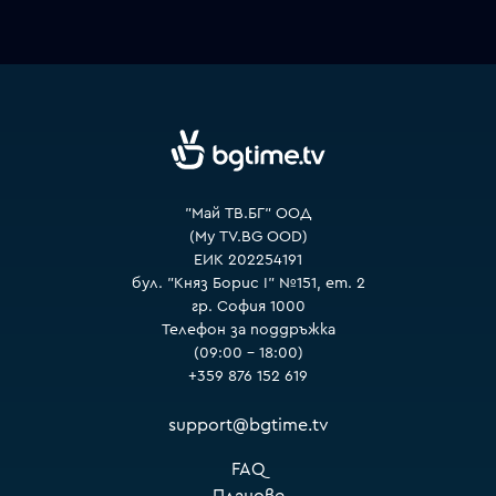
VOYO
"Май ТВ.БГ" ООД
(My TV.BG OOD)
ЕИК 202254191
бул. "Княз Борис I" №151, ет. 2
гр. София 1000
Телефон за поддръжка
(09:00 – 18:00)
+359 876 152 619
support@bgtime.tv
FAQ