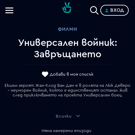
ВХОД
Телевизии
ФИЛМИ
Категории
Универсален войник:
Планове
Завръщането
Добави в моя списък
Екшън героят Жан-Клод Ван Дам е в ролята на Люк Деверо
– неуморен войник, който е единственият останал жив
след приключването на проекта Универсален боец.
Всички
Няма намерени епизоди