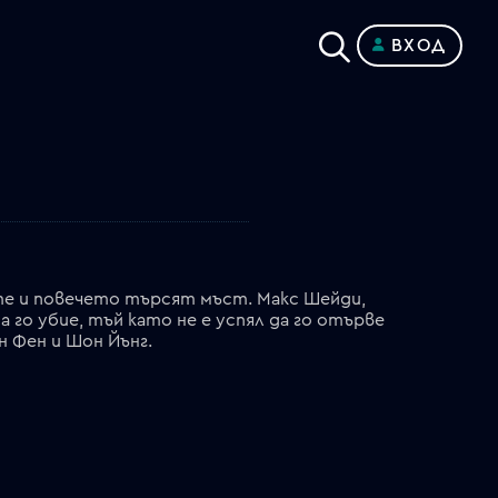
ВХОД
те и повечето търсят мъст. Макс Шейди,
 го убие, тъй като не е успял да го отърве
 Фен и Шон Йънг.