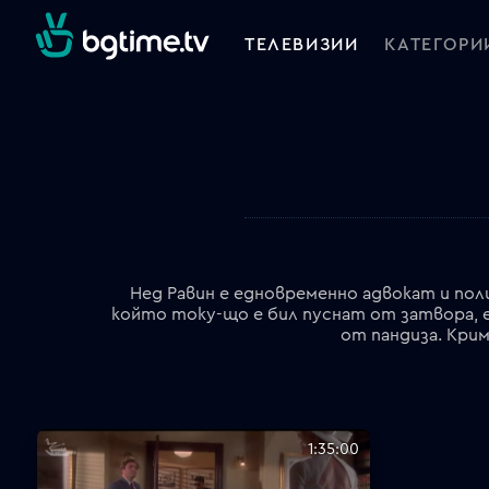
ТЕЛЕВИЗИИ
КАТЕГОРИ
Нед Равин е едновременно адвокат и по
който току-що е бил пуснат от затвора, е 
от пандиза. Кри
1:35:00