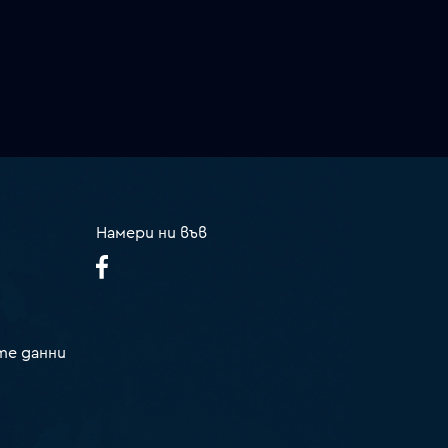
Намери ни във
те данни