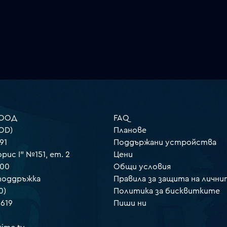
 ООД
FAQ
OD)
Планове
91
Поддържани устройства
орис I" №151, ет. 2
Цени
000
Общи условия
 поддръжка
Правила за защита на лични
0)
Политика за бисквитките
 619
Пиши ни