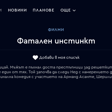
И
НОВИНИ
ПЛАНОВЕ
ОЩЕ
ФИЛМИ
Фатален инстинкт
Добави в моя списък
лицай. Мъжът е пъхнал доста престъпници зад решетки
един от тях. Той започва да следи Нед с намерението да
минална комедия с участието на Арманд Асанте, Шерилин