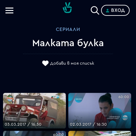
ВХОД
Телевизии
СЕРИАЛИ
Категории
Малката булка
Планове
Добави в моя списък
60:00
60:00
03.03.2017 / 16:30
02.03.2017 / 16:30
60:00
60:00