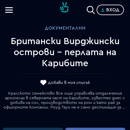
ВХОД
Телевизии
ДОКУМЕНТАЛНИ
Категории
Британски Вирджински
Планове
острови - перлата на
Карибите
Добави в моя списък
Кралското семейство все още управлява отдалечения
архипелаг в северната част на Карибите, известен днес с
добива на сол, производството на ром и като рай за
офшорните компании. Роуд Таун не е само дестинация за яхти и круизни кораби, но и безопасно убежище за активите на укриващи данъци от цял свят.