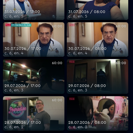
31.07.2026 / 17:00
31.07.2026 / 08:00
с. 6, еп. 5
с. 6, еп. 5
VOYO
60:00
60:00
30.07.2026 / 17:00
30.07.2026 / 08:00
с. 6, еп. 4
с. 6, еп. 4
60:00
60:00
29.07.2026 / 17:00
29.07.2026 / 08:00
с. 6, еп. 3
с. 6, еп. 3
60:00
60:00
28.07.2026 / 17:00
28.07.2026 / 08:00
с. 6, еп. 2
с. 6, еп. 2