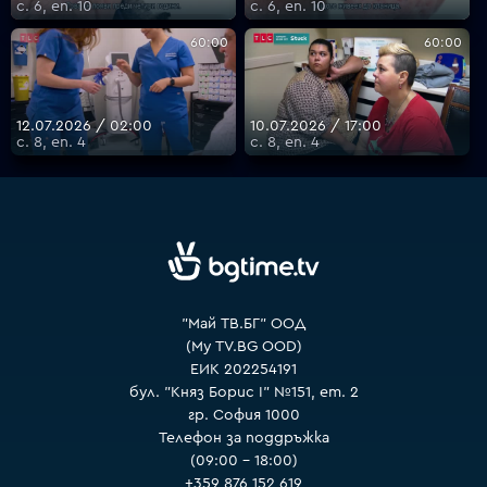
с. 6, еп. 10
с. 6, еп. 10
60:00
60:00
12.07.2026 / 02:00
10.07.2026 / 17:00
с. 8, еп. 4
с. 8, еп. 4
"Май ТВ.БГ" ООД
(My TV.BG OOD)
ЕИК 202254191
бул. "Княз Борис I" №151, ет. 2
гр. София 1000
Телефон за поддръжка
(09:00 – 18:00)
+359 876 152 619