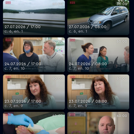
60:00
60:00
27.07.2026 / 17:00
27.07.2026 / 08:00
с. 6, еп. 1
с. 6, еп. 1
60:00
60:00
24.07.2026 / 17:00
24.07.2026 / 08:00
с. 7, еп. 10
с. 7, еп. 10
60:00
60:00
23.07.2026 / 17:00
23.07.2026 / 08:00
с. 7, еп. 9
с. 7, еп. 9
60:00
60:00