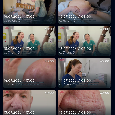
16.07.2026 / 17:00
16.07.2026 / 08:00
с. 6, еп. 5
с. 6, еп. 5
60:00
60:00
15.07.2026 / 17:00
15.07.2026 / 08:00
с. 7, еп. 3
с. 7, еп. 3
60:00
60:00
14.07.2026 / 17:00
14.07.2026 / 08:00
с. 7, еп. 2
с. 7, еп. 2
60:00
60:00
13.07.2026 / 17:00
13.07.2026 / 08:00