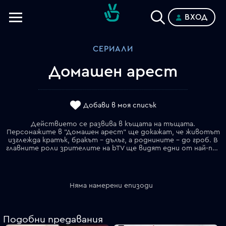
ВХОД
Телевизии
СЕРИАЛИ
Категории
Домашен арест
Планове
Добави в моя списък
Действието се развива в къщата на тъщата.
Персонажите в "Домашен арест" ще докажат, че животът
изглежда кратък, бракът – дълъг, а роднините – до гроб. В
главните роли зрителите на bTV ще видят едни от най-популярни български артисти – емблематичната Татяна Лолова, Филип Аврамов, Мая Бежанска, Иван Панев и други.
Няма намерени епизоди
Подобни предавания