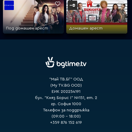
VOYO
Под домашен арест
Домашен арест
"Май ТВ.БГ" ООД
(My TV.BG OOD)
ЕИК 202254191
бул. "Княз Борис I" №151, ет. 2
гр. София 1000
Телефон за поддръжка
(09:00 – 18:00)
+359 876 152 619