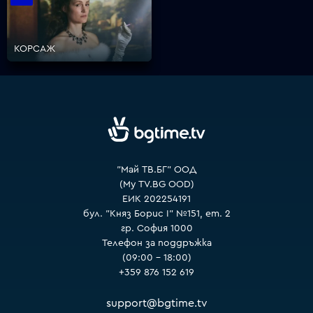
VOYO
КОРСАЖ
"Май ТВ.БГ" ООД
(My TV.BG OOD)
ЕИК 202254191
бул. "Княз Борис I" №151, ет. 2
гр. София 1000
Телефон за поддръжка
(09:00 – 18:00)
+359 876 152 619
support@bgtime.tv