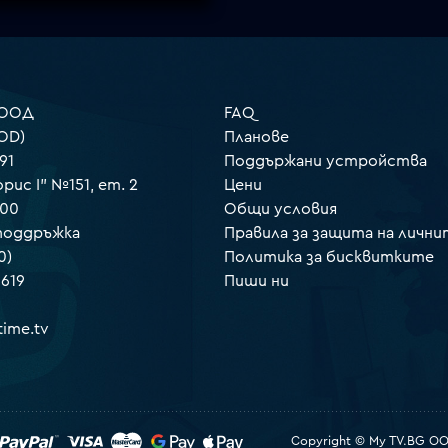
 ООД
FAQ
OD)
Планове
91
Поддържани устройства
орис I" №151, ет. 2
Цени
000
Общи условия
 поддръжка
Правила за защита на лични
0)
Политика за бисквитките
 619
Пиши ни
ime.tv
Copyright © My TV.BG OOD.