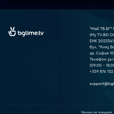
"Май ТВ.БГ"
(My TV.BG O
ЕИК 2022541
бул. "Княз Б
гр. София 1
Телефон за
(09:00 – 18:0
+359 876 152
support@bgt
Начини на плащане