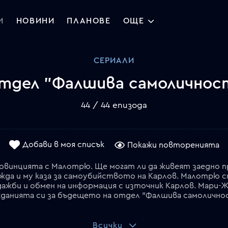
И
НОВИНИ
ПЛАНОВЕ
ОЩЕ
СЕРИАЛИ
тдел "Фалшива самоличнос
44 / 44 епизода
Добави в моя списък
Покажи повторенията
провинцията с Малотрю. Ще могат ли да живеят заедно
ажда и му каза за самоубийството на Карлов. Малотрю с
ажби и обмен на информация с източник Карлов. Мари-Ж
Всички