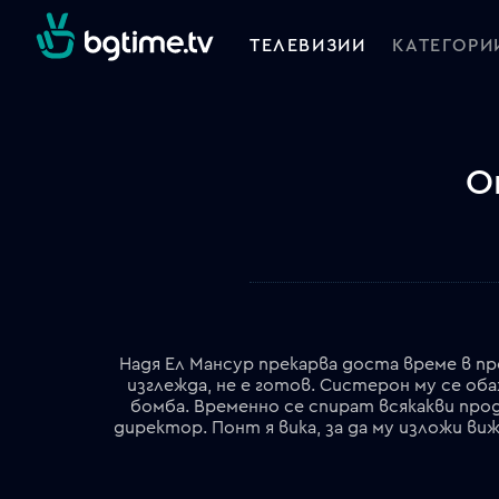
ТЕЛЕВИЗИИ
КАТЕГОРИ
О
Надя Ел Мансур прекарва доста време в 
изглежда, не е готов. Систерон му се об
бомба. Временно се спират всякакви прод