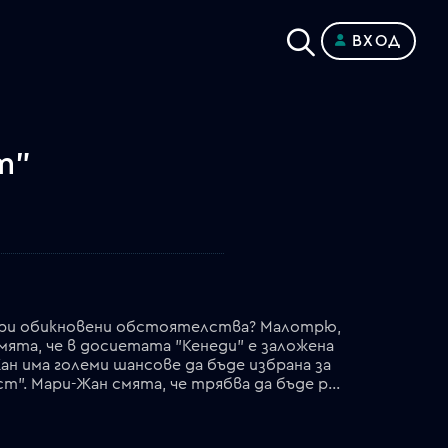
ВХОД
т"
 при обикновени обстоятелства? Малотрю,
мята, че в досиетата "Кенеди" е заложена
ан има големи шансове да бъде избрана за
директор. Понт я вика, за да му изложи вижданията си за бъдещето на отдел "Фалшива самоличност". Мари-Жан смята, че трябва да бъде разформирован. Марина се среща със Жонас и го подготвя как да разбере дали Вики е агент. Той организира вечеря с колеги и се разделя с нея. Малотрю се бои от отмъщението на Карлов, чийто живот е разрушил. Странен монголоиден човек отива в апартамента, нает от Карлов и взема пистолета и адреса. Мари-Жан е избрана за директор. На рождения ден на Малотрю Надя довежда Прюн в имението и всички прекарват чудесна вечер. Надя и Прюн си тръгват. Прюн слиза пред дома си, а Надя е застреляна от наетия от Карлов убиец…