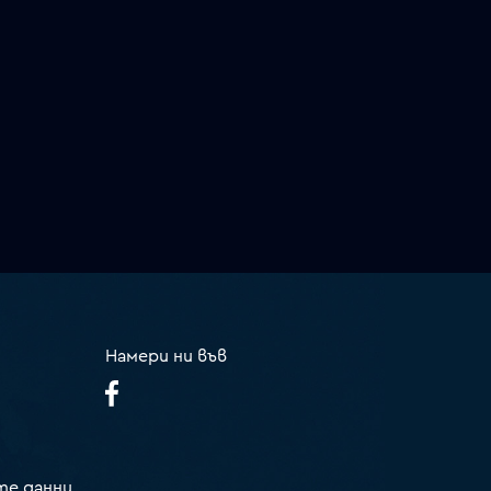
Намери ни във
те данни