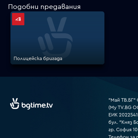
Подобни предавания
Полицейска бригада
"Май ТВ.БГ"
(My TV.BG O
ЕИК 2022541
бул. "Княз Б
гр. София 1
Телефон за