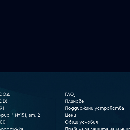
 ООД
FAQ
OD)
Планове
91
Поддържани устройства
орис I" №151, ет. 2
Цени
000
Общи условия
 поддръжка
Правила за защита на лични