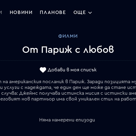
И
НОВИНИ
ПЛАНОВЕ
ОЩЕ
ФИЛМИ
От Париж с любов
Добави в моя списък
на американския посланик в Париж. Заради позицията му
и услуги с надеждата, че един ден ще може да стане и
случва: Джеймс получава истинска мисия с истински аме
Няма намерени епизоди