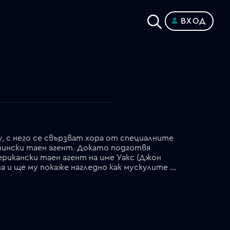
ВХОД
, с него се свързват хора от специалните
стински таен агент. Докато подготвя
рикански таен агент на име Уакс (Джон
Траволта). Това, което не знае, обаче, е че неговият нов партньор има свой уникален стил на работа и ще му покаже нагледно как мускулите са по-практични от теорията, докато цял Париж кънти от свирене на гуми, грандиозни експлозии и американски псувни...