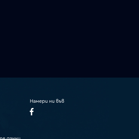
Намери ни във
те данни