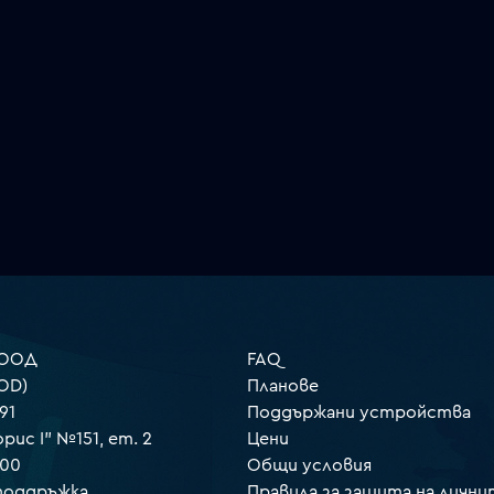
 ООД
FAQ
OD)
Планове
91
Поддържани устройства
орис I" №151, ет. 2
Цени
000
Общи условия
 поддръжка
Правила за защита на лични