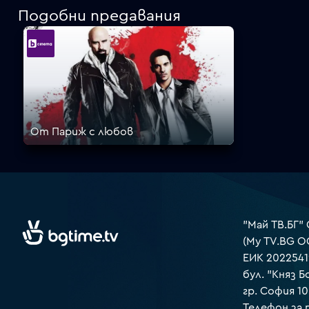
Подобни предавания
От Париж с любов
"Май ТВ.БГ"
(My TV.BG O
ЕИК 2022541
бул. "Княз Б
гр. София 1
Телефон за