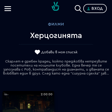
ВХОД
Телевизии
ФИЛМИ
Категории
Херцогинята
Планове
Добави в моя списък
Скарлет е дребен крадец, който преджобва нетрезвите
посетители на нощните клубове. Една вечер тя се
запознава с Роб, контрабандист на диаманти, и двамата се
влюбват един в друг. След като една "сигурна сделка" завършва в кръвопролитие, и със смъртта на Роб, Скарлет става известна като "Херцогинята", решена на кърваво отмъщение.
2:00:00