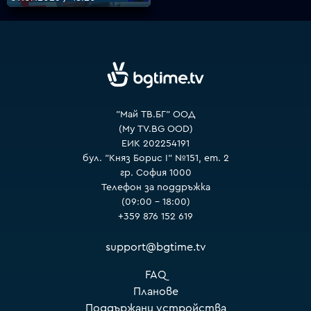
"Май ТВ.БГ" ООД
(My TV.BG OOD)
ЕИК 202254191
бул. "Княз Борис I" №151, ет. 2
гр. София 1000
Телефон за поддръжка
(09:00 – 18:00)
+359 876 152 619
support@bgtime.tv
FAQ
Планове
Поддържани устройства