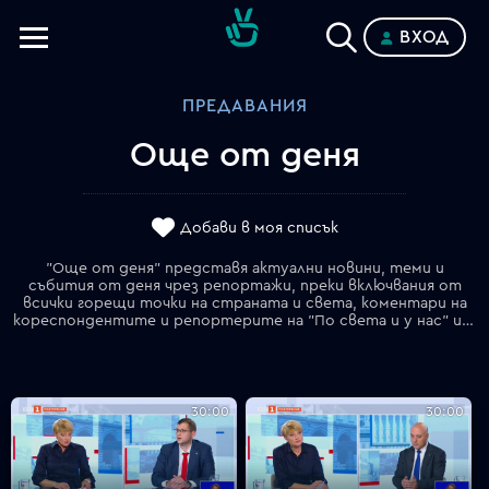
ВХОД
Телевизии
ПРЕДАВАНИЯ
Категории
Още от деня
Планове
Добави в моя списък
"Още от деня" представя актуални новини, теми и
събития от деня чрез репортажи, преки включвания от
всички горещи точки на страната и света, коментари на
кореспондентите и репортерите на "По света и у нас" и дискусии с експерти и анализатори в студиото.
30:00
30:00