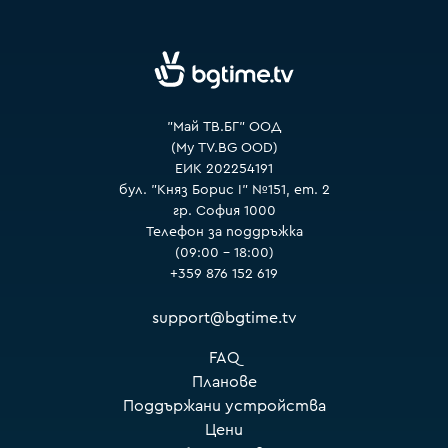
VOYO
"Май ТВ.БГ" ООД
(My TV.BG OOD)
ЕИК 202254191
бул. "Княз Борис I" №151, ет. 2
гр. София 1000
Телефон за поддръжка
(09:00 – 18:00)
+359 876 152 619
support@bgtime.tv
FAQ
Планове
Поддържани устройства
Цени