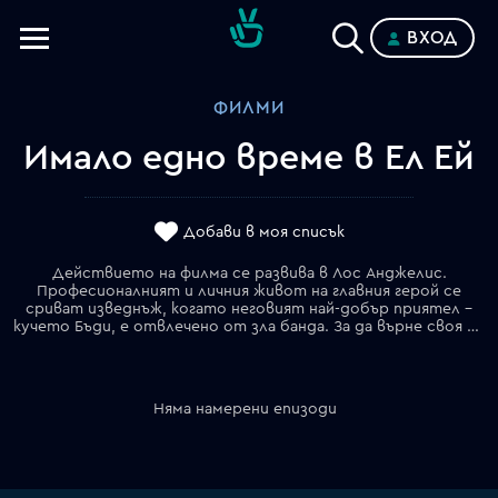
ВХОД
Телевизии
ФИЛМИ
Категории
Имало едно време в Ел Ей
Планове
Добави в моя списък
Действието на филма се развива в Лос Анджелис.
Професионалният и личния живот на главния герой се
сриват изведнъж, когато неговият най-добър приятел –
кучето Бъди, е отвлечено от зла банда. За да върне своя питомец, частният детектив започва да проучва врага. Но докато той прави това, по неговите дири идват неприятели, сред които и две лоши момчета от Самоа, импровизирани лихвари, на които нашият човек дължи пари.
Няма намерени епизоди