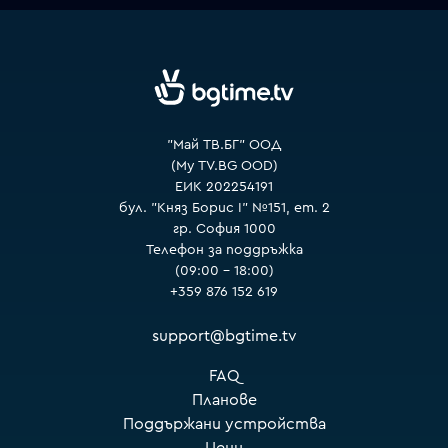
VOYO
"Май ТВ.БГ" ООД
(My TV.BG OOD)
ЕИК 202254191
бул. "Княз Борис I" №151, ет. 2
гр. София 1000
Телефон за поддръжка
(09:00 – 18:00)
+359 876 152 619
support@bgtime.tv
FAQ
Планове
Поддържани устройства