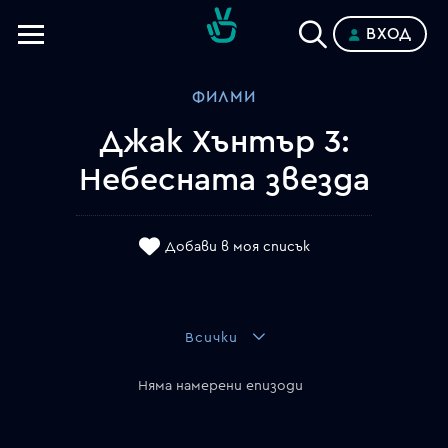
ВХОД
Телевизии
ФИЛМИ
Категории
Джак Хънтър 3:
Планове
Небесната звезда
Добави в моя списък
Всички
Няма намерени епизоди