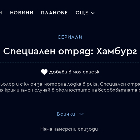
И
НОВИНИ
ПЛАНОВЕ
ОЩЕ
СЕРИАЛИ
Специален отряд: Хамбург
Добави в моя списък
Кьолер и с ключ за моторна лодка в ръка, Специален отр
я криминален случай в околностите на всеобхватната р
Всички
Няма намерени епизоди