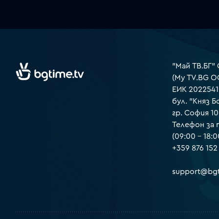
"Май ТВ.БГ"
(My TV.BG O
ЕИК 2022541
бул. "Княз Б
гр. София 1
Телефон за
(09:00 – 18:0
+359 876 152
support@bgt