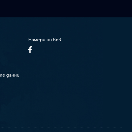
Намери ни във
те данни