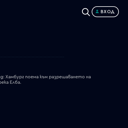
ВХОД
яд: Хамбург поема към разрешаването на
ека Елба.