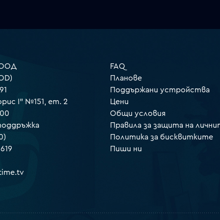
 ООД
FAQ
OD)
Планове
91
Поддържани устройства
орис I" №151, ет. 2
Цени
000
Общи условия
 поддръжка
Правила за защита на лични
0)
Политика за бисквитките
 619
Пиши ни
ime.tv