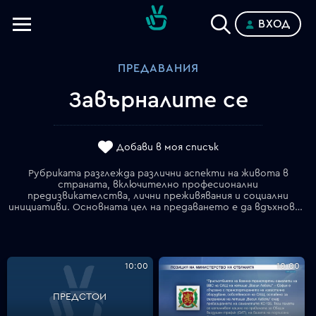
ВХОД
Телевизии
ПРЕДАВАНИЯ
Категории
Завърналите се
Планове
Добави в моя списък
Рубриката разглежда различни аспекти на живота в
страната, включително професионални
предизвикателства, лични преживявания и социални
инициативи. Основната цел на предаването е да вдъхнови зрителите чрез примери за успешни завръщания и смели решения за живот в родината.
10:00
10:00
ПРЕДСТОИ