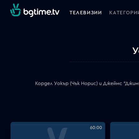
ТЕЛЕВИЗИИ
КАТЕГОРИ
У
Кордел Уокър (Чък Норис) и Джеймс "Джим
60:00