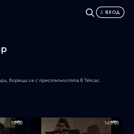
ВХОД
ър
ъри, борещи се с престъпността в Тексас.
50:00
1:05:00