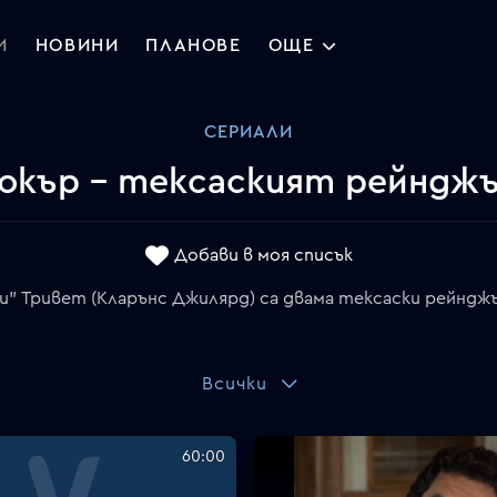
И
НОВИНИ
ПЛАНОВЕ
ОЩЕ
СЕРИАЛИ
окър - тексаският рейндж
Добави в моя списък
и" Тривет (Кларънс Джилярд) са двама тексаски рейндж
Всички
60:00