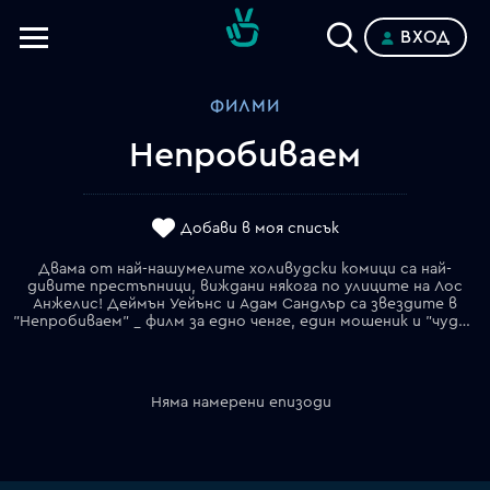
ВХОД
Телевизии
ФИЛМИ
Категории
Непробиваем
Планове
Добави в моя списък
Двама от най-нашумелите холивудски комици са най-
дивите престъпници, виждани някога по улиците на Лос
Анжелис! Деймън Уейънс и Адам Сандлър са звездите в
"Непробиваем" _ филм за едно ченге, един мошеник и "чудесното" им приятелство. Някога неразделни приятели, Арчи Моузес (Адам Сандлър) и Рок Кийтс (Деймън Уейънс) се оказват от двете страни на закона, всеки почувствал се предаден от другия. Всъщност единственият човек, който ги мрази повече отколкото те се мразят помежду си, е безмилостният наркобос Франк Колтън (Джеймс Каан), който иска смъртта и на двамата. Но сега, по странен каприз на съдбата, Моузес и Кийтс бягат _ и то заедно. С малко повече късмет, юнаците може и да оцелеят. . . ако не се избият преди това помежду си!
Няма намерени епизоди