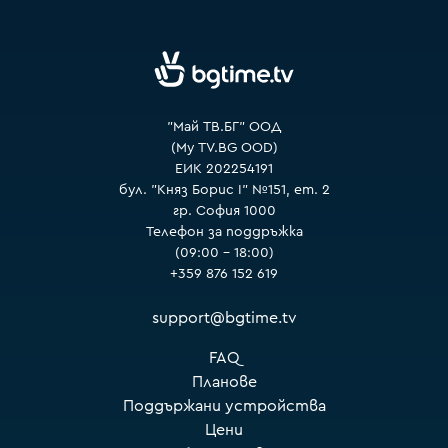
VOYO
"Май ТВ.БГ" ООД
(My TV.BG OOD)
ЕИК 202254191
бул. "Княз Борис I" №151, ет. 2
гр. София 1000
Телефон за поддръжка
(09:00 – 18:00)
+359 876 152 619
support@bgtime.tv
FAQ
Планове
Поддържани устройства
Цени